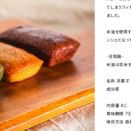
てしまうフィ
ました。
米油を使用す
ンシェとなっ
-豆知識-
米油は玄米を
名称 洋菓子
成分表
内容量 9こ
賞味期限 7
保存方法 直