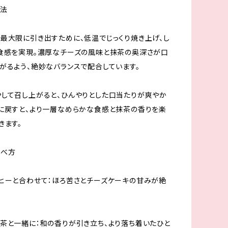
製法
最大限に引き出すために、低温でじっくり焼き上げ、し
食感を実現。濃厚なチーズの風味と抹茶の奥深さが口
がるよう、絶妙なバランスで配合しています。
して召し上がると、ひんやりとした口当たりが爽やか
に戻すと、より一層なめらかな食感と抹茶の香りを楽
きます。
食べ方
ヒーと合わせて：ほろ苦さとチーズケーキの甘みが絶
茶と一緒に：和の香りが引き立ち、より落ち着いたひと