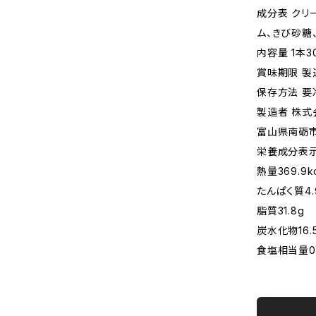
成分表 クリ
ム、きび砂糖
内容量 1本3
賞味期限 製
保存方法 要
製造者 株式会
富山県南砺市
栄養成分表示(
熱量369.9kc
たんぱく質4.
脂質31.8g
炭水化物16.
食塩相当量0.